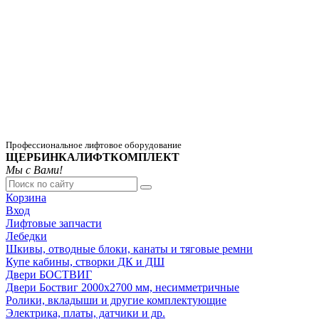
Профессиональное лифтовое оборудование
ЩЕРБИНКАЛИФТКОМПЛЕКТ
Мы с Вами!
Корзина
Вход
Лифтовые запчасти
Лебедки
Шкивы, отводные блоки, канаты и тяговые ремни
Купе кабины, створки ДК и ДШ
Двери БОСТВИГ
Двери Боствиг 2000х2700 мм, несимметричные
Ролики, вкладыши и другие комплектующие
Электрика, платы, датчики и др.