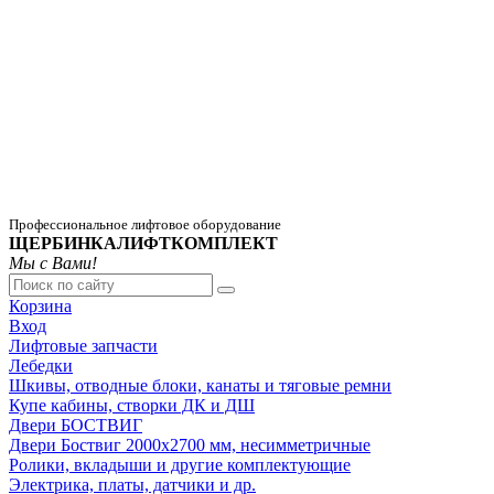
Профессиональное лифтовое оборудование
ЩЕРБИНКАЛИФТКОМПЛЕКТ
Мы с Вами!
Корзина
Вход
Лифтовые запчасти
Лебедки
Шкивы, отводные блоки, канаты и тяговые ремни
Купе кабины, створки ДК и ДШ
Двери БОСТВИГ
Двери Боствиг 2000х2700 мм, несимметричные
Ролики, вкладыши и другие комплектующие
Электрика, платы, датчики и др.