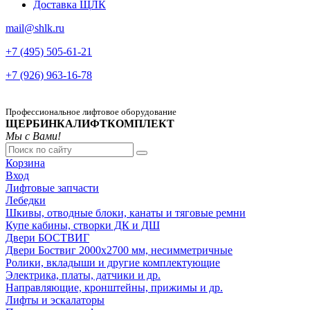
Доставка ЩЛК
mail@shlk.ru
+7 (495) 505-61-21
+7 (926) 963-16-78
Профессиональное лифтовое оборудование
ЩЕРБИНКАЛИФТКОМПЛЕКТ
Мы с Вами!
Корзина
Вход
Лифтовые запчасти
Лебедки
Шкивы, отводные блоки, канаты и тяговые ремни
Купе кабины, створки ДК и ДШ
Двери БОСТВИГ
Двери Боствиг 2000х2700 мм, несимметричные
Ролики, вкладыши и другие комплектующие
Электрика, платы, датчики и др.
Направляющие, кронштейны, прижимы и др.
Лифты и эскалаторы