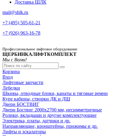
Доставка ЩЛК
mail@shlk.ru
+7 (495) 505-61-21
+7 (926) 963-16-78
Профессиональное лифтовое оборудование
ЩЕРБИНКАЛИФТКОМПЛЕКТ
Мы с Вами!
Корзина
Вход
Лифтовые запчасти
Лебедки
Шкивы, отводные блоки, канаты и тяговые ремни
Купе кабины, створки ДК и ДШ
Двери БОСТВИГ
Двери Боствиг 2000х2700 мм, несимметричные
Ролики, вкладыши и другие комплектующие
Электрика, платы, датчики и др.
Направляющие, кронштейны, прижимы и др.
Лифты и эскалаторы