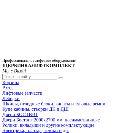
Профессиональное лифтовое оборудование
ЩЕРБИНКАЛИФТКОМПЛЕКТ
Мы с Вами!
Корзина
Вход
Лифтовые запчасти
Лебедки
Шкивы, отводные блоки, канаты и тяговые ремни
Купе кабины, створки ДК и ДШ
Двери БОСТВИГ
Двери Боствиг 2000х2700 мм, несимметричные
Ролики, вкладыши и другие комплектующие
Электрика, платы, датчики и др.