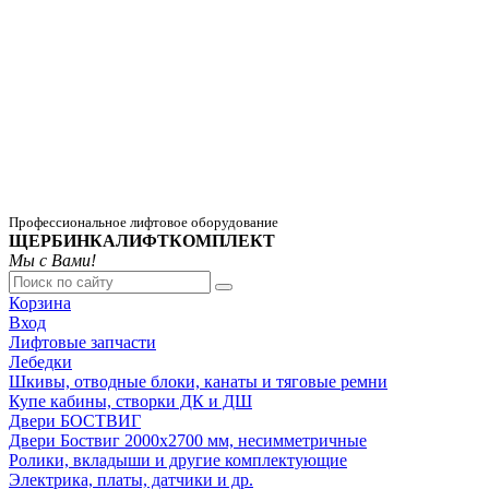
Профессиональное лифтовое оборудование
ЩЕРБИНКАЛИФТКОМПЛЕКТ
Мы с Вами!
Корзина
Вход
Лифтовые запчасти
Лебедки
Шкивы, отводные блоки, канаты и тяговые ремни
Купе кабины, створки ДК и ДШ
Двери БОСТВИГ
Двери Боствиг 2000х2700 мм, несимметричные
Ролики, вкладыши и другие комплектующие
Электрика, платы, датчики и др.