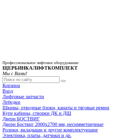
Профессиональное лифтовое оборудование
ЩЕРБИНКАЛИФТКОМПЛЕКТ
Мы с Вами!
Корзина
Вход
Лифтовые запчасти
Лебедки
Шкивы, отводные блоки, канаты и тяговые ремни
Купе кабины, створки ДК и ДШ
Двери БОСТВИГ
Двери Боствиг 2000х2700 мм, несимметричные
Ролики, вкладыши и другие комплектующие
Электрика, платы, датчики и др.