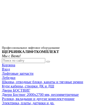
Профессиональное лифтовое оборудование
ЩЕРБИНКАЛИФТКОМПЛЕКТ
Мы с Вами!
Корзина
Вход
Лифтовые запчасти
Лебедки
Шкивы, отводные блоки, канаты и тяговые ремни
Купе кабины, створки ДК и ДШ
Двери БОСТВИГ
Двери Боствиг 2000х2700 мм, несимметричные
Ролики, вкладыши и другие комплектующие
Электрика, платы, датчики и др.