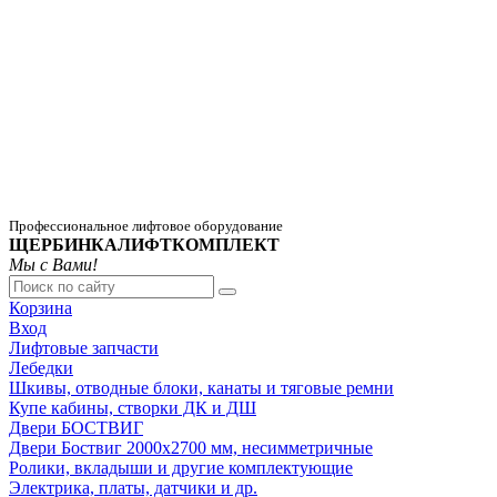
Профессиональное лифтовое оборудование
ЩЕРБИНКАЛИФТКОМПЛЕКТ
Мы с Вами!
Корзина
Вход
Лифтовые запчасти
Лебедки
Шкивы, отводные блоки, канаты и тяговые ремни
Купе кабины, створки ДК и ДШ
Двери БОСТВИГ
Двери Боствиг 2000х2700 мм, несимметричные
Ролики, вкладыши и другие комплектующие
Электрика, платы, датчики и др.