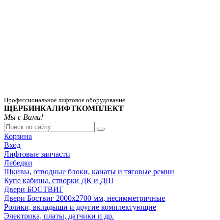
Профессиональное лифтовое оборудование
ЩЕРБИНКАЛИФТКОМПЛЕКТ
Мы с Вами!
Корзина
Вход
Лифтовые запчасти
Лебедки
Шкивы, отводные блоки, канаты и тяговые ремни
Купе кабины, створки ДК и ДШ
Двери БОСТВИГ
Двери Боствиг 2000х2700 мм, несимметричные
Ролики, вкладыши и другие комплектующие
Электрика, платы, датчики и др.