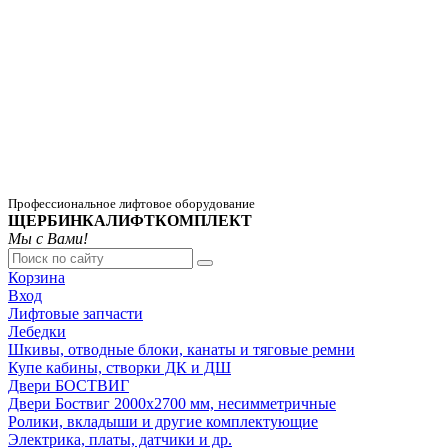
Профессиональное лифтовое оборудование
ЩЕРБИНКАЛИФТКОМПЛЕКТ
Мы с Вами!
Корзина
Вход
Лифтовые запчасти
Лебедки
Шкивы, отводные блоки, канаты и тяговые ремни
Купе кабины, створки ДК и ДШ
Двери БОСТВИГ
Двери Боствиг 2000х2700 мм, несимметричные
Ролики, вкладыши и другие комплектующие
Электрика, платы, датчики и др.