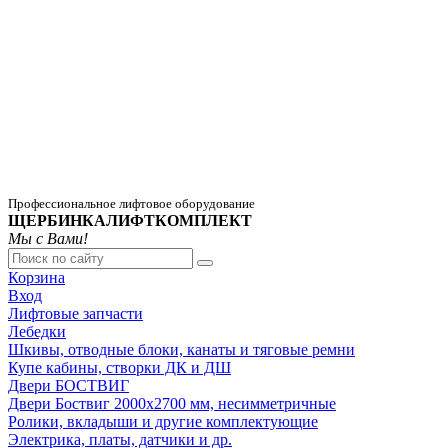
Профессиональное лифтовое оборудование
ЩЕРБИНКАЛИФТКОМПЛЕКТ
Мы с Вами!
Корзина
Вход
Лифтовые запчасти
Лебедки
Шкивы, отводные блоки, канаты и тяговые ремни
Купе кабины, створки ДК и ДШ
Двери БОСТВИГ
Двери Боствиг 2000х2700 мм, несимметричные
Ролики, вкладыши и другие комплектующие
Электрика, платы, датчики и др.