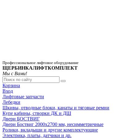
Профессиональное лифтовое оборудование
ЩЕРБИНКАЛИФТКОМПЛЕКТ
Мы с Вами!
Корзина
Вход
Лифтовые запчасти
Лебедки
Шкивы, отводные блоки, канаты и тяговые ремни
Купе кабины, створки ДК и ДШ
Двери БОСТВИГ
Двери Боствиг 2000х2700 мм, несимметричные
Ролики, вкладыши и другие комплектующие
Электрика, платы, датчики и др.