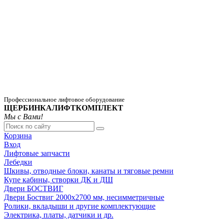
Профессиональное лифтовое оборудование
ЩЕРБИНКАЛИФТКОМПЛЕКТ
Мы с Вами!
Корзина
Вход
Лифтовые запчасти
Лебедки
Шкивы, отводные блоки, канаты и тяговые ремни
Купе кабины, створки ДК и ДШ
Двери БОСТВИГ
Двери Боствиг 2000х2700 мм, несимметричные
Ролики, вкладыши и другие комплектующие
Электрика, платы, датчики и др.