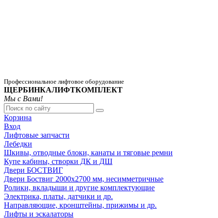
Профессиональное лифтовое оборудование
ЩЕРБИНКАЛИФТКОМПЛЕКТ
Мы с Вами!
Корзина
Вход
Лифтовые запчасти
Лебедки
Шкивы, отводные блоки, канаты и тяговые ремни
Купе кабины, створки ДК и ДШ
Двери БОСТВИГ
Двери Боствиг 2000х2700 мм, несимметричные
Ролики, вкладыши и другие комплектующие
Электрика, платы, датчики и др.
Направляющие, кронштейны, прижимы и др.
Лифты и эскалаторы